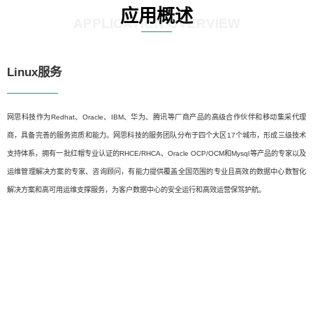
应用概述
APPLICATION OVERVIEW
Linux服务
网思科技作为Redhat、Oracle、IBM、华为、腾讯等厂商产品的高级合作伙伴和移动集采代理
商，具备完善的服务资质和能力。网思科技的服务团队分布于四个大区17个城市，形成三级技术
支持体系，拥有一批红帽专业认证的RHCE/RHCA、Oracle OCP/OCM和Mysql等产品的专家以及
运维管理解决方案的专家、咨询顾问，有能力提供覆盖全国范围的专业且高效的数据中心数智化
解决方案和高可用运维支撑服务，为客户数据中心的安全运行和高效运营保驾护航。