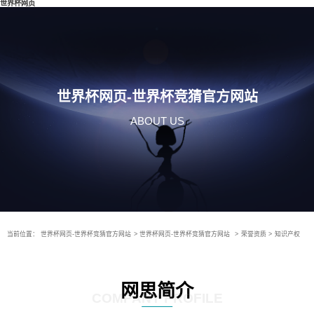
世界杯网页
世界杯网页-世界杯竞猜官方网站
ABOUT US
当前位置：
世界杯网页-世界杯竞猜官方网站
>
世界杯网页-世界杯竞猜官方网站
>
荣誉资质
>
知识产权
网思简介
COMPANY PROFILE