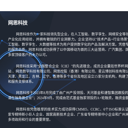
网思科技
网思科技作为一家科技领先型企业，在人工智能、数字孪生、网络安全等
产业化应用经验，并拥有敏锐的行业洞察力。企业坚持以“技术产品+行业场景
工智能、数字孪生、大数据等技术为用户提供数字化的产品及解决方案。凭借
的服务品质，网思科技成功获得了以中国移动为首的三大运营商、广汽集团、
多家顶级客户的大力认可。
网思科技采用“全国整合企业（CIE）”的先进理念，成员企业囊括世界杯
站 、网思数字科技有限公司、网思控股（香港）有限公司、星云博创科技有限
天津、黑龙江、吉林、辽宁、香港等多个省份及地区设立15家分支机构，构建
和服务支撑体系。
网思科技于2023年8月完成了由广州产投领投、天河基金和建智集团跟投
潜在独角兽企业”；2024年9月，完成由范式基金独家领投的A+轮融资，融资
网思科技凭借雄厚的技术实力成功获得CMMI5、CCRC、6个ISO标准
家专精特新小巨人企业、国家高新技术企业、广东省专精特新中小企业和广州
多项政府和行业的重要荣誉。