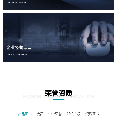
Corporate values
企业经营宗旨
Business purpose
荣誉资质
HONOR AND QUALIFICATION
产品证书
会员
企业荣誉
知识产权
资质证书