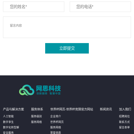
立即提交
产品与解决方案
服务体系
世界杯网页-世界杯竞猜官方网站
新闻资讯
加入我们
人工智能
服务级别
企业简介
招聘岗位
数字孪生
服务网络
世界杯网页
联系方式
数字化转型解
服务网络
留言表单
安全服务
荣誉资质