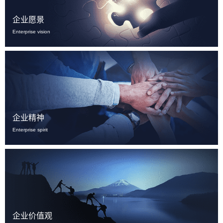
企业愿景
Enterprise vision
企业精神
Enterprise spirit
企业价值观