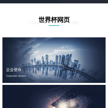
世界杯网页
COMPANY CULUTURE
企业使命
Corporate mission