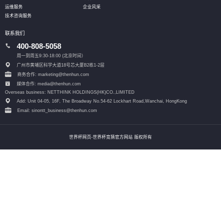
运维服务
企业风采
技术咨询服务
联系我们
400-808-5058
周一到周五9:30-18:00 (北京时间）
广州市黄埔区科学大道18号芯大厦B2栋1-2层
商务合作: marketing@thenhun.com
媒体合作: media@thenhun.com
Overseas business: NETTHINK HOLDINGS(HK)CO.,LIMITED
Add: Unit 04-05, 16F, The Broadway No.54-62 Lockhart Road,
Wanchai, HongKong
Email: sinontt_business@thenhun.com
世界杯网页-世界杯竞猜官方网站 版权所有