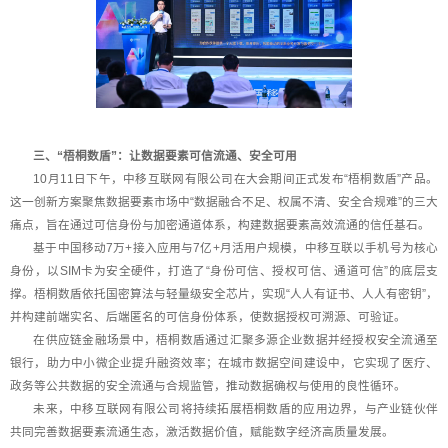
三、“梧桐数盾”：让数据要素可信流通、安全可用
10月11日下午，中移互联网有限公司在大会期间正式发布“梧桐数盾”产品。
这一创新方案聚焦数据要素市场中“数据融合不足、权属不清、安全合规难”的三大
痛点，旨在通过可信身份与加密通道体系，构建数据要素高效流通的信任基石。
基于中国移动7万+接入应用与7亿+月活用户规模，中移互联以手机号为核心
身份，以SIM卡为安全硬件，打造了“身份可信、授权可信、通道可信”的底层支
撑。梧桐数盾依托国密算法与轻量级安全芯片，实现“人人有证书、人人有密钥”，
并构建前端实名、后端匿名的可信身份体系，使数据授权可溯源、可验证。
在供应链金融场景中，梧桐数盾通过汇聚多源企业数据并经授权安全流通至
银行，助力中小微企业提升融资效率；在城市数据空间建设中，它实现了医疗、
政务等公共数据的安全流通与合规监管，推动数据确权与使用的良性循环。
未来，中移互联网有限公司将持续拓展梧桐数盾的应用边界，与产业链伙伴
共同完善数据要素流通生态，激活数据价值，赋能数字经济高质量发展。