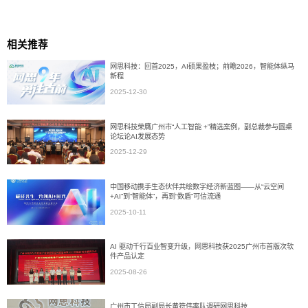
相关推荐
网思科技：回首2025，AI硕果盈枝；前瞻2026，智能体纵马
新程
2025-12-30
网思科技荣膺广州市“人工智能 +”精选案例，副总裁参与圆桌
论坛论AI发展态势
2025-12-29
中国移动携手生态伙伴共绘数字经济新蓝图——从“云空间
+AI”到“智能体”，再到“数盾”可信流通
2025-10-11
AI 驱动千行百业智变升级，网思科技获2025广州市首版次软
件产品认定
2025-08-26
广州市工信局副局长黄符伟率队调研网思科技