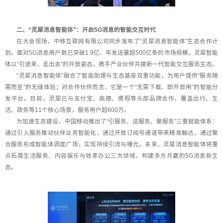
二、“灵犀消息智能体”：开启5G消息的智能交互时代
在大会现场，中移互联网有限公司同步发布了“灵犀消息智能体”生态合作计
划。面对5G消息用户数已突破1.9亿、年发送量超500亿条的市场规模，灵犀智能
体以“引进来、走出去”的开放姿态，携手产业伙伴共建新一代智能交互服务生态。
“灵犀消息智能体”融合了智能助理与生态基座双重功能，为用户提供“服务随
需而至”的无缝体验；对合作伙伴而言，它是一个“无需下载、即开即用”的智能分
发平台。目前，灵犀已与支付宝、高德、携程等头部品牌合作，覆盖出行、生
活、政务等11个核心场景，服务用户超600万。
为加速生态建设，中国移动推出了“引服务、送服务、聚服务”三重赋能体系：
通过引入服务推动伙伴业务智能化，通过开放订阅号通道带来精准触达，通过聚
合服务形成智能体调度广场，实现持续引流与曝光。未来，灵犀消息智能体将重
点拓展生活服务、内容娱乐与效率办公三大领域，构建多方共赢的5G消息新生
态。