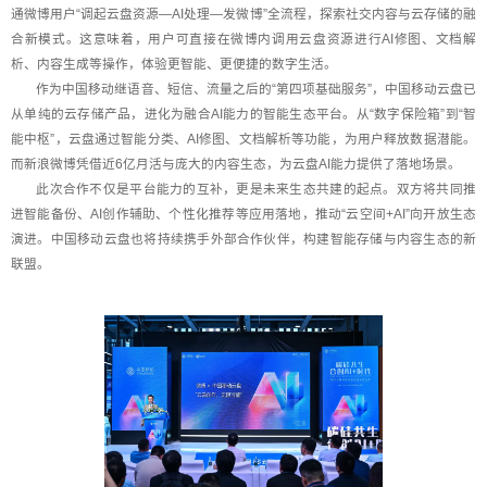
通微博用户“调起云盘资源—AI处理—发微博”全流程，探索社交内容与云存储的融
合新模式。这意味着，用户可直接在微博内调用云盘资源进行AI修图、文档解
析、内容生成等操作，体验更智能、更便捷的数字生活。
作为中国移动继语音、短信、流量之后的“第四项基础服务”，中国移动云盘已
从单纯的云存储产品，进化为融合AI能力的智能生态平台。从“数字保险箱”到“智
能中枢”，云盘通过智能分类、AI修图、文档解析等功能，为用户释放数据潜能。
而新浪微博凭借近6亿月活与庞大的内容生态，为云盘AI能力提供了落地场景。
此次合作不仅是平台能力的互补，更是未来生态共建的起点。双方将共同推
进智能备份、AI创作辅助、个性化推荐等应用落地，推动“云空间+AI”向开放生态
演进。中国移动云盘也将持续携手外部合作伙伴，构建智能存储与内容生态的新
联盟。